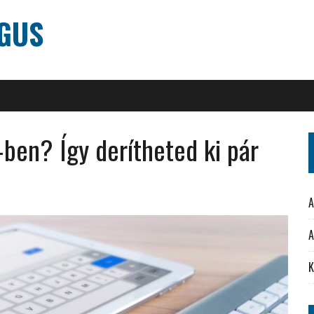
ÓGUS
ben? Így derítheted ki pár
A
A
K