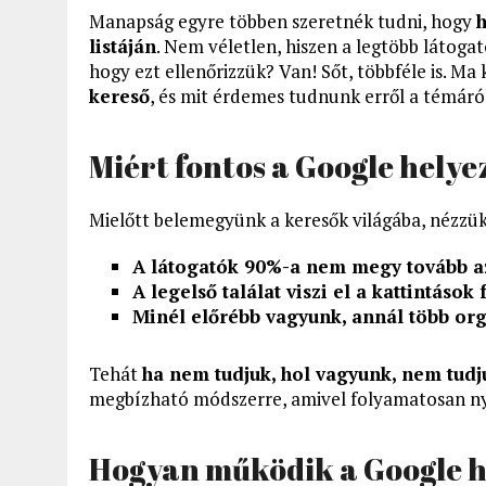
Manapság egyre többen szeretnék tudni, hogy
h
listáján
. Nem véletlen, hiszen a legtöbb látoga
hogy ezt ellenőrizzük? Van! Sőt, többféle is. M
kereső
, és mit érdemes tudnunk erről a témáró
Miért fontos a Google helye
Mielőtt belemegyünk a keresők világába, nézzü
A látogatók 90%-a nem megy tovább az
A legelső találat viszi el a kattintások f
Minél előrébb vagyunk, annál több org
Tehát
ha nem tudjuk, hol vagyunk, nem tudju
megbízható módszerre, amivel folyamatosan ny
Hogyan működik a Google h