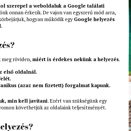
ol szerepel a weboldaluk a Google találati
tónk onnan érkezik. De vajon van egyszerű mód arra,
a körbejárjuk, hogyan működik egy
Google helyezés
l.
zés?
k meg röviden,
miért is érdekes nekünk a helyezés
.
 első oldalnál.
elét.
anikus (azaz nem fizetett) forgalmat kapunk.
k, min kell javítani
. Ezért van szükségünk egy
omon követhetjük az oldalaink teljesítményét.
elyezés?