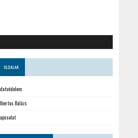
OLDALAK
datvédelem
lbertus Balázs
apcsolat