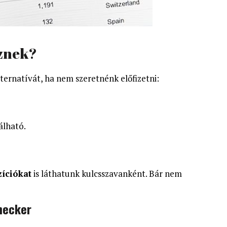
eznek?
ernatívát, ha nem szeretnénk előfizetni:
álható.
zíciókat
is láthatunk kulcsszavanként. Bár nem
hecker