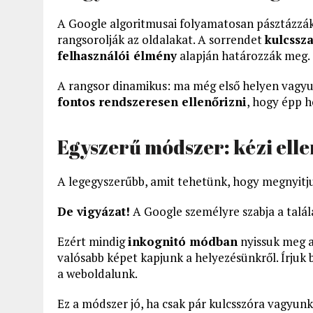
A Google algoritmusai folyamatosan pásztázzák
rangsorolják az oldalakat. A sorrendet
kulcssza
felhasználói élmény
alapján határozzák meg.
A rangsor dinamikus: ma még első helyen vagyu
fontos rendszeresen ellenőrizni
, hogy épp h
Egyszerű módszer: kézi ell
A legegyszerűbb, amit tehetünk, hogy megnyitjuk
De vigyázat!
A Google személyre szabja a talála
Ezért mindig
inkognitó módban
nyissuk meg a
valósabb képet kapjunk a helyezésünkről. Írjuk 
a weboldalunk.
Ez a módszer jó, ha csak pár kulcsszóra vagyunk