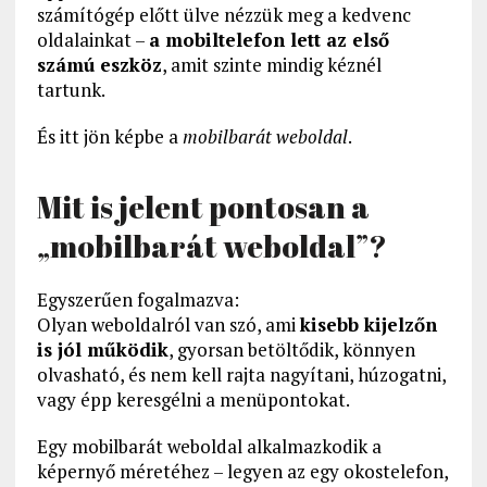
számítógép előtt ülve nézzük meg a kedvenc
oldalainkat –
a mobiltelefon lett az első
számú eszköz
, amit szinte mindig kéznél
tartunk.
És itt jön képbe a
mobilbarát weboldal
.
Mit is jelent pontosan a
„mobilbarát weboldal”?
Egyszerűen fogalmazva:
Olyan weboldalról van szó, ami
kisebb kijelzőn
is jól működik
, gyorsan betöltődik, könnyen
olvasható, és nem kell rajta nagyítani, húzogatni,
vagy épp keresgélni a menüpontokat.
Egy mobilbarát weboldal alkalmazkodik a
képernyő méretéhez – legyen az egy okostelefon,