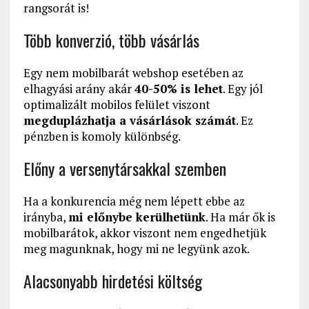
rangsorát is!
Több konverzió, több vásárlás
Egy nem mobilbarát webshop esetében az
elhagyási arány akár
40-50% is lehet
. Egy jól
optimalizált mobilos felület viszont
megduplázhatja a vásárlások számát
. Ez
pénzben is komoly különbség.
Előny a versenytársakkal szemben
Ha a konkurencia még nem lépett ebbe az
irányba,
mi előnybe kerülhetünk
. Ha már ők is
mobilbarátok, akkor viszont nem engedhetjük
meg magunknak, hogy mi ne legyünk azok.
Alacsonyabb hirdetési költség