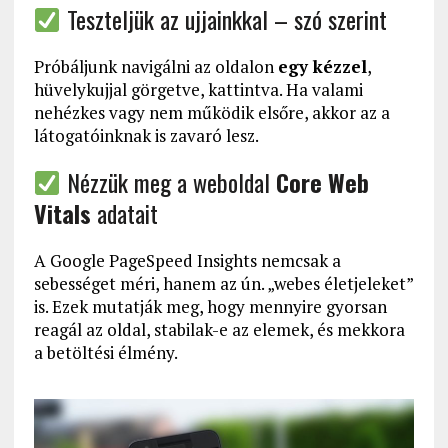
Teszteljük az ujjainkkal – szó szerint
Próbáljunk navigálni az oldalon
egy kézzel
,
hüvelykujjal görgetve, kattintva. Ha valami
nehézkes vagy nem működik elsőre, akkor az a
látogatóinknak is zavaró lesz.
Nézzük meg a weboldal
Core Web
Vitals
adatait
A Google PageSpeed Insights nemcsak a
sebességet méri, hanem az ún. „webes életjeleket”
is. Ezek mutatják meg, hogy mennyire gyorsan
reagál az oldal, stabilak-e az elemek, és mekkora
a betöltési élmény.