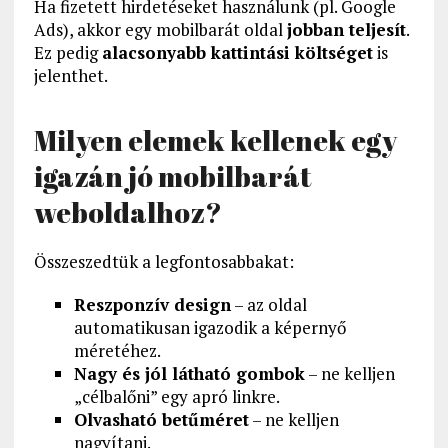
Ha fizetett hirdetéseket használunk (pl. Google
Ads), akkor egy mobilbarát oldal
jobban teljesít
.
Ez pedig
alacsonyabb kattintási költséget
is
jelenthet.
Milyen elemek kellenek egy
igazán jó mobilbarát
weboldalhoz?
Összeszedtük a legfontosabbakat:
Reszponzív design
– az oldal
automatikusan igazodik a képernyő
méretéhez.
Nagy és jól látható gombok
– ne kelljen
„célbalőni” egy apró linkre.
Olvasható betűméret
– ne kelljen
nagyítani.