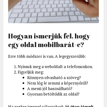
Hogyan ismerjük fel, hogy
egy oldal mobilbarát-e?
Erre több módszer is van. A legegyszerűbb:
Nyissuk meg a weboldalt a telefonunkon.
Figyeljük meg:
Könnyen olvasható a szöveg?
Nem lóg le semmi a képernyőről?
A menü jól használható?
Gyorsan betöltődik az oldal?
Ha ezekre igennel válaszolunk,
jó úton járunk
.