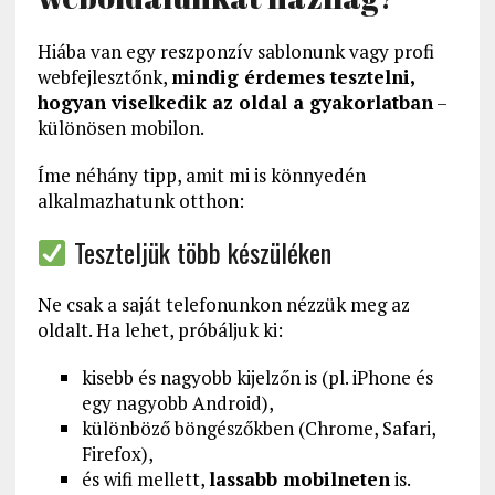
Hiába van egy reszponzív sablonunk vagy profi
webfejlesztőnk,
mindig érdemes tesztelni,
hogyan viselkedik az oldal a gyakorlatban
–
különösen mobilon.
Íme néhány tipp, amit mi is könnyedén
alkalmazhatunk otthon:
Teszteljük több készüléken
Ne csak a saját telefonunkon nézzük meg az
oldalt. Ha lehet, próbáljuk ki:
kisebb és nagyobb kijelzőn is (pl. iPhone és
egy nagyobb Android),
különböző böngészőkben (Chrome, Safari,
Firefox),
és wifi mellett,
lassabb mobilneten
is.