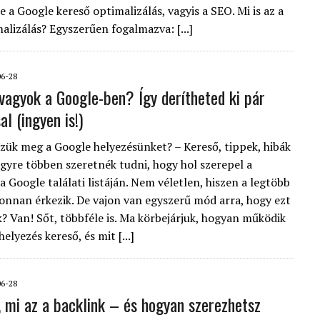
e a Google kereső optimalizálás, vagyis a SEO. Mi is az a
alizálás? Egyszerűen fogalmazva: [...]
06-28
vagyok a Google-ben? Így derítheted ki pár
al (ingyen is!)
ük meg a Google helyezésünket? – Kereső, tippek, hibák
yre többen szeretnék tudni, hogy hol szerepel a
 Google találati listáján. Nem véletlen, hiszen a legtöbb
onnan érkezik. De vajon van egyszerű mód arra, hogy ezt
k? Van! Sőt, többféle is. Ma körbejárjuk, hogyan működik
elyezés kereső, és mit [...]
06-28
 mi az a backlink – és hogyan szerezhetsz