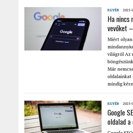
EGYÉB
2025-
Ha nincs 
vevőket –
Miért olyan
mindannyiun
világról Az
böngészünk,
Már nemcsak
oldalainkat 
mindig kézné
EGYÉB
2025-
Google SE
oldalad a
Google SEO 