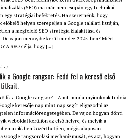
imalizálás (SEO) ma már nem csupán egy technikai
m egy stratégiai befektetés. Ha szeretnénk, hogy
előkelő helyen szerepeljen a Google találati listáján,
tlen a megfelelő SEO stratégia kialakítása és
. De vajon mennyibe kerül mindez 2025-ben? Miért
? A SEO célja, hogy [...]
06-29
ik a Google rangsor: Fedd fel a kereső első
titkait!
ödik a Google rangsor? – Amit mindannyiunknak tudnia
oogle keresője nap mint nap segít eligazodni az
gtelen információrengetegében. De vajon hogyan dönti
yik weboldal kerüljön az első helyre, és melyik a
Ebben a cikkben közérthetően, mégis alaposan
a Google rangsorolási mechanizmusát, és azt, hogyan