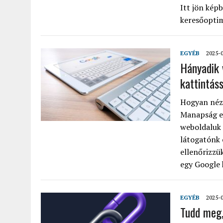
Itt jön képb
keresőoptim
EGYÉB
2025-
Hányadik 
kattintáss
Hogyan nézz
Manapság eg
weboldaluk a
látogatónk 
ellenőrizzü
egy Google h
EGYÉB
2025-
Tudd meg,