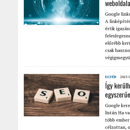
weboldala
Google link
A linképíté
értik igazá
feleslegesn
előrébb kerü
csak haszno
végigmegyünk
EGYÉB
2025-
Így kerül
egyszerűe
Google kere
listán Ha v
több ember 
célzottan, o