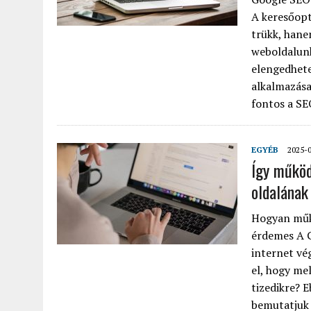
A keresőopt
trükk, hane
weboldalunk 
elengedhete
alkalmazása
fontos a SEO
EGYÉB
2025-
Így működ
oldalának 
Hogyan műk
érdemes A G
internet vé
el, hogy mel
tizedikre? 
bemutatjuk 