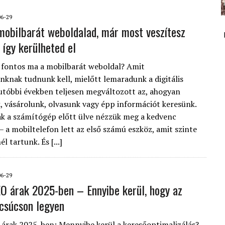
06-29
mobilbarát weboldalad, már most veszítesz
 így kerülheted el
 fontos ma a mobilbarát weboldal? Amit
knak tudnunk kell, mielőtt lemaradunk a digitális
 utóbbi években teljesen megváltozott az, ahogyan
 vásárolunk, olvasunk vagy épp információt keresünk.
 a számítógép előtt ülve nézzük meg a kedvenc
– a mobiltelefon lett az első számú eszköz, amit szinte
l tartunk. És [...]
06-29
O árak 2025-ben – Ennyibe kerül, hogy az
 csúcson legyen
árak 2025-ben: Mennyibe kerül a keresőoptimalizálás?