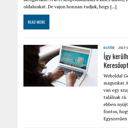
oldalunkat. De vajon honnan tudjuk, hogy [...]
READ MORE
EGYÉB
2025-
Így kerül
Keresőopt
Weboldal Go
magunkat A 
van egy szu
találnak rá
ebben nyújt
fontos, hogy
Egyszerűen 