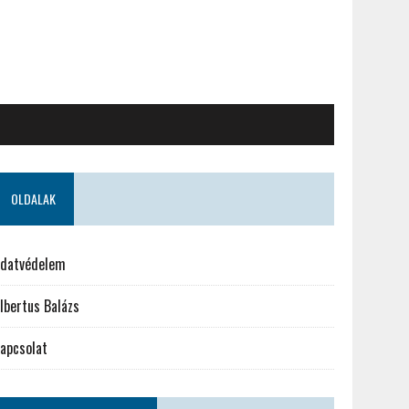
OLDALAK
datvédelem
lbertus Balázs
apcsolat