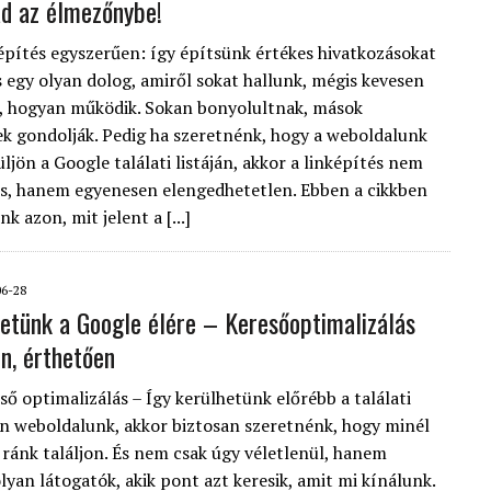
d az élmezőnybe!
építés egyszerűen: így építsünk értékes hivatkozásokat
s egy olyan dolog, amiről sokat hallunk, mégis kevesen
n, hogyan működik. Sokan bonyolultnak, mások
ek gondolják. Pedig ha szeretnénk, hogy a weboldalunk
ljön a Google találati listáján, akkor a linképítés nem
s, hanem egyenesen elengedhetetlen. Ebben a cikkben
 azon, mit jelent a [...]
06-28
hetünk a Google élére – Keresőoptimalizálás
n, érthetően
ső optimalizálás – Így kerülhetünk előrébb a találati
an weboldalunk, akkor biztosan szeretnénk, hogy minél
ránk találjon. És nem csak úgy véletlenül, hanem
lyan látogatók, akik pont azt keresik, amit mi kínálunk.