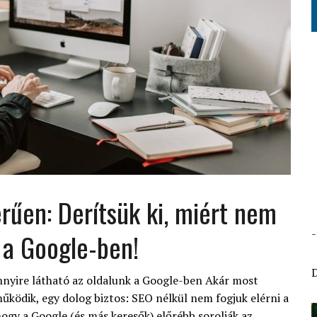
rűen: Derítsük ki, miért nem
 a Google-ben!
nyire látható az oldalunk a Google-ben Akár most
űködik, egy dolog biztos: SEO nélkül nem fogjuk elérni a
hogy a Google (és más keresők) előrébb sorolják az