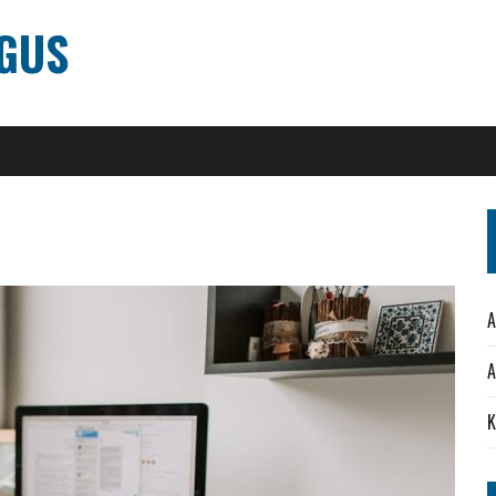
ÓGUS
A
A
K