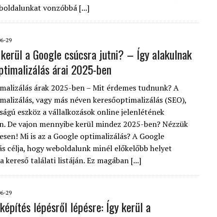
boldalunkat vonzóbbá [...]
06-29
kerül a Google csúcsra jutni? – Így alakulnak
ptimalizálás árai 2025-ben
malizálás árak 2025-ben – Mit érdemes tudnunk? A
malizálás, vagy más néven keresőoptimalizálás (SEO),
ságú eszköz a vállalkozások online jelenlétének
n. De vajon mennyibe kerül mindez 2025-ben? Nézzük
esen! Mi is az a Google optimalizálás? A Google
ás célja, hogy weboldalunk minél előkelőbb helyet
 a kereső találati listáján. Ez magában [...]
06-29
képítés lépésről lépésre: Így kerül a