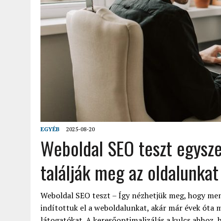
EGYÉB
2025-08-20
Weboldal SEO teszt egysze
találják meg az oldalunkat
Weboldal SEO teszt – Így nézhetjük meg, hogy men
indítottuk el a weboldalunkat, akár már évek óta m
látogatókat. A keresőoptimalizálás a kulcs ahhoz, 